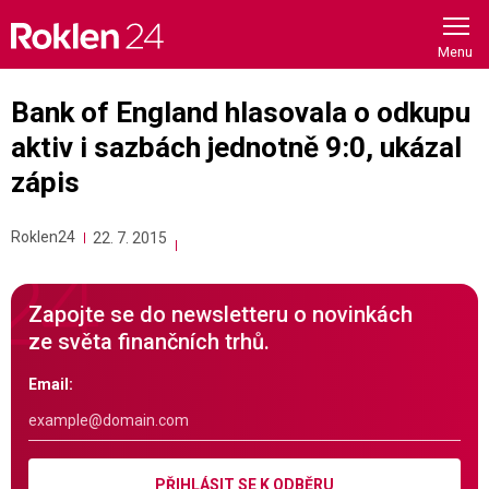
Skip
to
content
Bank of England hlasovala o odkupu
aktiv i sazbách jednotně 9:0, ukázal
zápis
Roklen24
22. 7. 2015
Zapojte se do newsletteru o novinkách
ze světa finančních trhů.
Email:
PŘIHLÁSIT SE K ODBĚRU