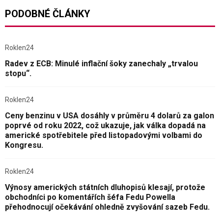
PODOBNÉ ČLÁNKY
Roklen24
Radev z ECB: Minulé inflační šoky zanechaly „trvalou
stopu“.
Roklen24
Ceny benzinu v USA dosáhly v průměru 4 dolarů za galon
poprvé od roku 2022, což ukazuje, jak válka dopadá na
americké spotřebitele před listopadovými volbami do
Kongresu.
Roklen24
Výnosy amerických státních dluhopisů klesají, protože
obchodníci po komentářích šéfa Fedu Powella
přehodnocují očekávání ohledně zvyšování sazeb Fedu.