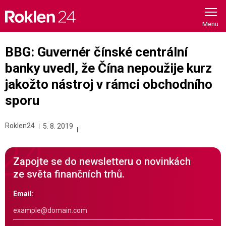
Skip
to
content
BBG: Guvernér čínské centrální
banky uvedl, že Čína nepoužije kurz
jakožto nástroj v rámci obchodního
sporu
Roklen24
5. 8. 2019
Zapojte se do newsletteru o novinkách
ze světa finančních trhů.
Email: