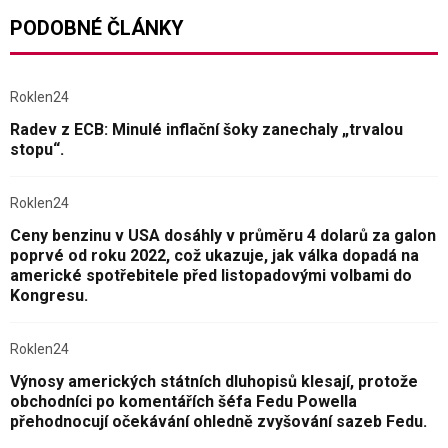
PODOBNÉ ČLÁNKY
Roklen24
Radev z ECB: Minulé inflační šoky zanechaly „trvalou
stopu“.
Roklen24
Ceny benzinu v USA dosáhly v průměru 4 dolarů za galon
poprvé od roku 2022, což ukazuje, jak válka dopadá na
americké spotřebitele před listopadovými volbami do
Kongresu.
Roklen24
Výnosy amerických státních dluhopisů klesají, protože
obchodníci po komentářích šéfa Fedu Powella
přehodnocují očekávání ohledně zvyšování sazeb Fedu.