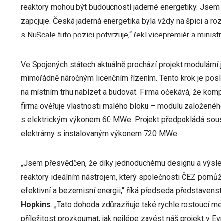
reaktory mohou být budoucností jaderné energetiky. Jsem v
zapojuje. Česká jaderná energetika byla vždy na špici a ro
s NuScale tuto pozici potvrzuje,“ řekl vicepremiér a mini
Ve Spojených státech aktuálně prochází projekt modulární
mimořádně náročným licenčním řízením. Tento krok je pos
na místním trhu nabízet a budovat. Firma očekává, že komple
firma ověřuje vlastnosti malého bloku – modulu založené
s elektrickým výkonem 60 MWe. Projekt předpokládá sous
elektrárny s instalovaným výkonem 720 MWe.
„Jsem přesvědčen, že díky jednoduchému designu a výsl
reaktory ideálním nástrojem, který společnosti ČEZ pomůž
efektivní a bezemisní energii,“ říká předseda představens
Hopkins
. „Tato dohoda zdůrazňuje také rychle rostoucí m
příležitost prozkoumat, jak nejlépe zavést náš projekt v E