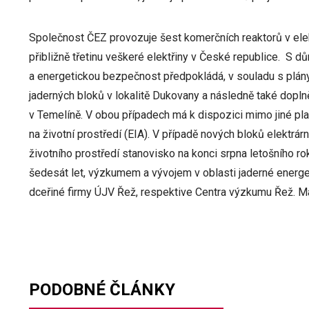
Společnost ČEZ provozuje šest komerčních reaktorů v elek
přibližně třetinu veškeré elektřiny v České republice. S d
a energetickou bezpečnost předpokládá, v souladu s plán
jaderných bloků v lokalitě Dukovany a následně také doplně
v Temelíně. V obou případech má k dispozici mimo jiné pl
na životní prostředí (EIA). V případě nových bloků elektr
životního prostředí stanovisko na konci srpna letošního r
šedesát let, výzkumem a vývojem v oblasti jaderné energ
dceřiné firmy ÚJV Řež, respektive Centra výzkumu Řež. Maj
PODOBNÉ ČLÁNKY