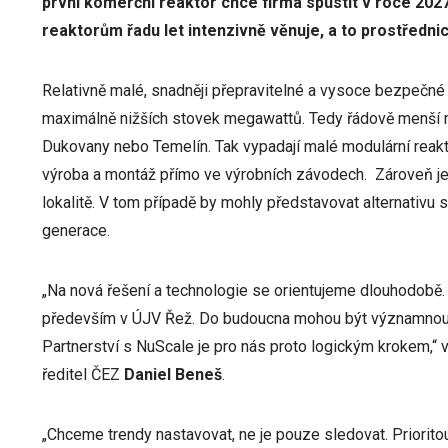
první komerční reaktor chce firma spustit v roce 202
reaktorům řadu let intenzivně věnuje, a to prostředni
Relativně malé, snadněji přepravitelné a vysoce bezpečné 
maximálně nižších stovek megawattů. Tedy řádově menší n
Dukovany nebo Temelín. Tak vypadají malé modulární reakt
výroba a montáž přímo ve výrobních závodech. Zároveň je
lokalitě. V tom případě by mohly představovat alternativu st
generace.
„Na nová řešení a technologie se orientujeme dlouhodobě
především v ÚJV Řež. Do budoucna mohou být významnou 
Partnerství s NuScale je pro nás proto logickým krokem,“ 
ředitel ČEZ
Daniel Beneš
.
„Chceme trendy nastavovat, ne je pouze sledovat. Priorito