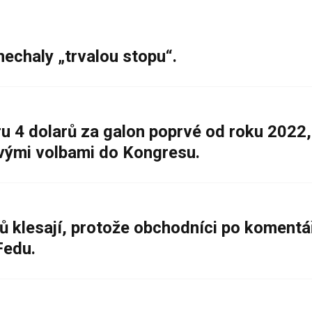
nechaly „trvalou stopu“.
 4 dolarů za galon poprvé od roku 2022,
ovými volbami do Kongresu.
ů klesají, protože obchodníci po komentá
Fedu.