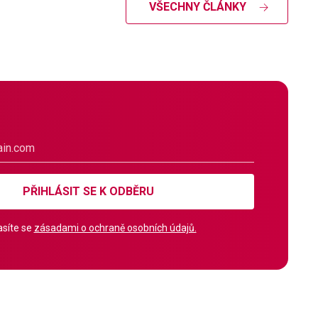
VŠECHNY ČLÁNKY
PŘIHLÁSIT SE K ODBĚRU
síte se
zásadami o ochraně osobních údajů.