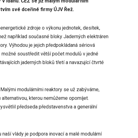
7 v Idahu. ČEZ se již malým modulárním
ctvím své dceřiné firmy ÚJV Řež.
energetické zdroje o výkonu jednotek, desítek,
ež například současné bloky Jaderných elektráren
ory. Výhodou je jejich předpokládaná sériová
 možné soustředit větší počet modulů v jedné
ávajících jaderných bloků třetí a navazující čtvrté
. Malými modulárními reaktory se už zabýváme,
alternativou, kterou nemůžeme opomíjet.
vysvětlil předseda představenstva a generální
u naší vlády je podpora inovací a malé modulární