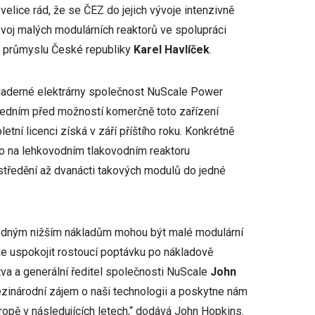
elice rád, že se ČEZ do jejich vývoje intenzivně
zvoj malých modulárních reaktorů ve spolupráci
str průmyslu České republiky
Karel Havlíček
.
 jaderné elektrárny společnost NuScale Power
ledním před možností komerčně toto zařízení
tní licenci získá v září příštího roku. Konkrétně
ho na lehkovodním tlakovodním reaktoru
tředění až dvanácti takových modulů do jedné
edným nižším nákladům mohou být malé modulární
e uspokojit rostoucí poptávku po nákladově
tva a generální ředitel společnosti NuScale
John
ezinárodní zájem o naši technologii a poskytne nám
vropě v následujících letech,“ dodává John Hopkins.