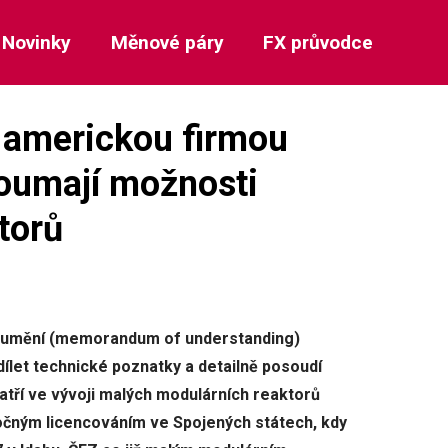
Novinky
Měnové páry
FX průvodce
s americkou firmou
oumají možnosti
torů
ozumění (memorandum of understanding)
dílet technické poznatky a detailně posoudí
atří ve vývoji malých modulárních reaktorů
áročným licencováním ve Spojených státech, kdy