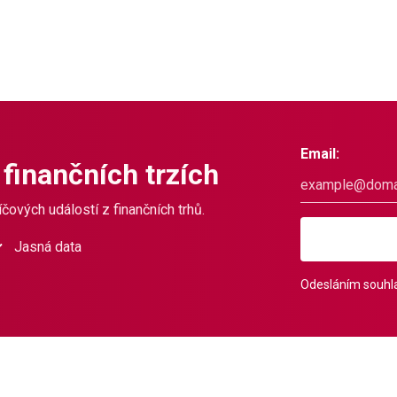
Email:
 finančních trzích
čových událostí z finančních trhů.
Jasná data
Odesláním souhla