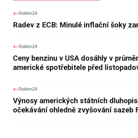
Roklen24
Radev z ECB: Minulé inflační šoky za
Roklen24
Ceny benzinu v USA dosáhly v průměru
americké spotřebitele před listopad
Roklen24
Výnosy amerických státních dluhopis
očekávání ohledně zvyšování sazeb 