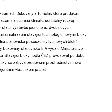
trárnách Dukovany a Temelín, které produkují
ůrazem na ochranu klimatu, udržitelný rozvoj
y státu, výstavbu jednoho až dvou nových
ní či nahrazení stávající technologie novými bloky
atná stanoviska posouzení vlivu nových bloků
árny Dukovany stanovisko EIA vydalo Ministerstvo
oku. Stávající bloky hodlá ČEZ provozovat po dobu
etiky se zabývá především prostřednictvím své
oritním vlastníkem je stát.