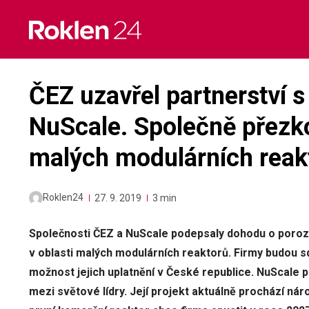
Skip
to
content
ČEZ uzavřel partnerství 
NuScale. Společně přezk
malých modulárních reak
Roklen24
27. 9. 2019
3 min
Společnosti ČEZ a NuScale podepsaly dohodu o por
v oblasti malých modulárních reaktorů. Firmy budou s
možnost jejich uplatnění v České republice. NuScale p
mezi světové lídry. Její projekt aktuálně prochází n