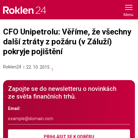
Skip
to
content
CFO Unipetrolu: Věříme, že všechny
další ztráty z požáru (v Záluží)
pokryje pojištění
Roklen24
22. 10. 2015
Zapojte se do newsletteru o novinkách
ze světa finančních trhů.
Email:
PŘIHLÁSIT SE K ODBĚRU