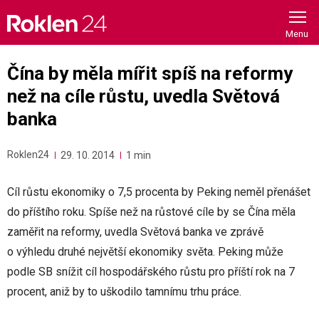
Skip
to
content
Čína by měla mířit spíš na reformy
než na cíle růstu, uvedla Světová
banka
Roklen24
29. 10. 2014
1 min
Cíl růstu ekonomiky o 7,5 procenta by Peking neměl přenášet
do příštího roku. Spíše než na růstové cíle by se Čína měla
zaměřit na reformy, uvedla Světová banka ve zprávě
o výhledu druhé největší ekonomiky světa. Peking může
podle SB snížit cíl hospodářského růstu pro příští rok na 7
procent, aniž by to uškodilo tamnímu trhu práce.