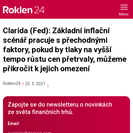
Skip
to
content
Clarida (Fed): Základní inflační
scénář pracuje s přechodnými
faktory, pokud by tlaky na vyšší
tempo růstu cen přetrvaly, můžeme
přikročit k jejich omezení
Roklen24
25. 5. 2021
Zapojte se do newsletteru o novinkách
ze světa finančních trhů.
Email: