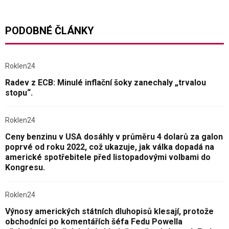
PODOBNÉ ČLÁNKY
Roklen24
Radev z ECB: Minulé inflační šoky zanechaly „trvalou
stopu“.
Roklen24
Ceny benzinu v USA dosáhly v průměru 4 dolarů za galon
poprvé od roku 2022, což ukazuje, jak válka dopadá na
americké spotřebitele před listopadovými volbami do
Kongresu.
Roklen24
Výnosy amerických státních dluhopisů klesají, protože
obchodníci po komentářích šéfa Fedu Powella