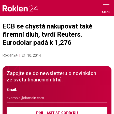
Skip
to
content
ECB se chystá nakupovat také
firemní dluh, tvrdí Reuters.
Eurodolar padá k 1,276
Roklen24
21. 10. 2014
Zapojte se do newsletteru o novinkách
ze světa finančních trhů.
Email:
PŘIHLÁSIT SE K ODBĚRU