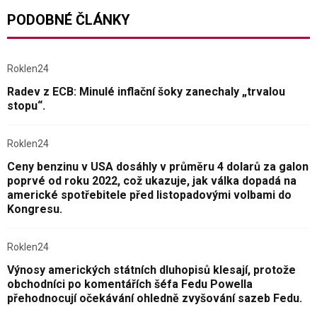
PODOBNÉ ČLÁNKY
Roklen24
Radev z ECB: Minulé inflační šoky zanechaly „trvalou
stopu“.
Roklen24
Ceny benzinu v USA dosáhly v průměru 4 dolarů za galon
poprvé od roku 2022, což ukazuje, jak válka dopadá na
americké spotřebitele před listopadovými volbami do
Kongresu.
Roklen24
Výnosy amerických státních dluhopisů klesají, protože
obchodníci po komentářích šéfa Fedu Powella
přehodnocují očekávání ohledně zvyšování sazeb Fedu.