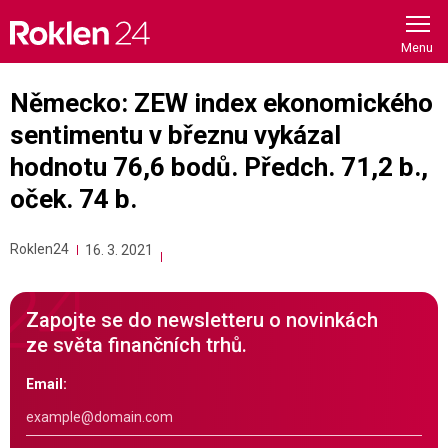
Skip
to
content
Německo: ZEW index ekonomického
sentimentu v březnu vykázal
hodnotu 76,6 bodů. Předch. 71,2 b.,
oček. 74 b.
Roklen24
16. 3. 2021
Zapojte se do newsletteru o novinkách
ze světa finančních trhů.
Email: