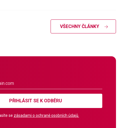
VŠECHNY ČLÁNKY
PŘIHLÁSIT SE K ODBĚRU
síte se
zásadami o ochraně osobních údajů.