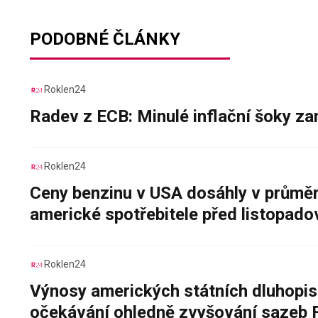
PODOBNÉ ČLÁNKY
Roklen24
Radev z ECB: Minulé inflační šoky za
Roklen24
Ceny benzinu v USA dosáhly v průměru
americké spotřebitele před listopad
Roklen24
Výnosy amerických státních dluhopis
očekávání ohledně zvyšování sazeb 