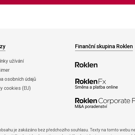
zy
Finanční skupina Roklen
nky užívání
aimer
na osobních údajů
y cookies (EU)
í obsahu je zakázáno bez předchozího souhlasu. Texty na tomto webu nes