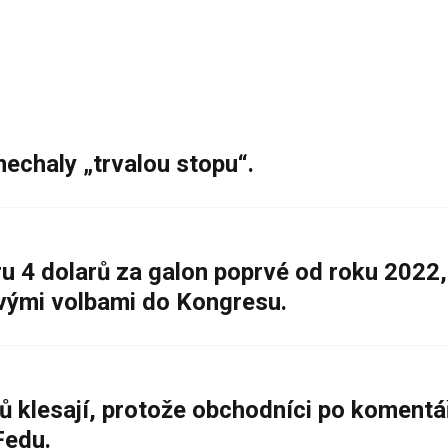
nechaly „trvalou stopu“.
 4 dolarů za galon poprvé od roku 2022,
ovými volbami do Kongresu.
ů klesají, protože obchodníci po komentá
Fedu.