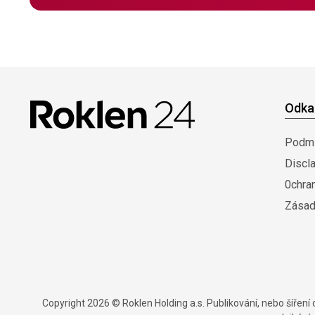
Odka
Podmí
Discl
0chra
Zásad
Copyright 2026 © Roklen Holding a.s. Publikování, nebo šířen