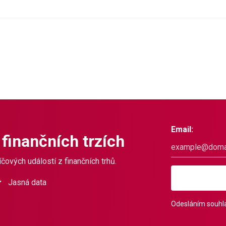
Email:
 finančních trzích
čových událostí z finančních trhů.
Jasná data
Odesláním souhla