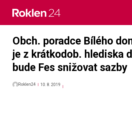
Skip
to
content
Obch. poradce Bílého dom
je z krátkodob. hlediska d
bude Fes snižovat sazby
Roklen24
10. 8. 2019