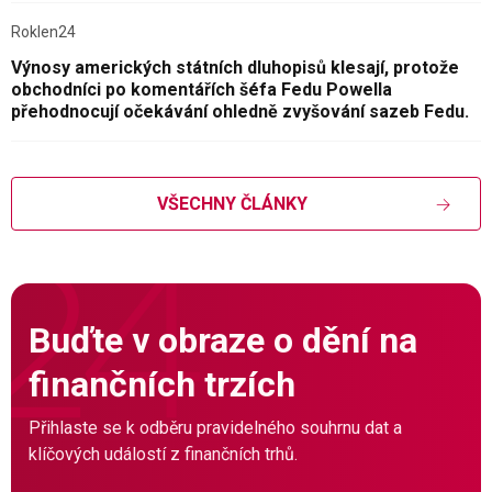
Roklen24
Výnosy amerických státních dluhopisů klesají, protože
obchodníci po komentářích šéfa Fedu Powella
přehodnocují očekávání ohledně zvyšování sazeb Fedu.
VŠECHNY ČLÁNKY
Buďte v obraze o dění na
finančních trzích
Přihlaste se k odběru pravidelného souhrnu dat a
klíčových událostí z finančních trhů.