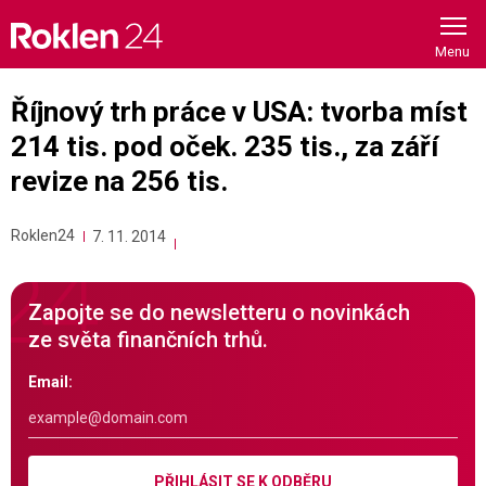
Skip
to
content
Říjnový trh práce v USA: tvorba míst
214 tis. pod oček. 235 tis., za září
revize na 256 tis.
Roklen24
7. 11. 2014
Zapojte se do newsletteru o novinkách
ze světa finančních trhů.
Email:
PŘIHLÁSIT SE K ODBĚRU