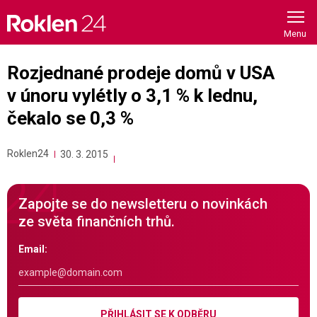
Skip
to
content
Rozjednané prodeje domů v USA
v únoru vylétly o 3,1 % k lednu,
čekalo se 0,3 %
Roklen24
30. 3. 2015
Zapojte se do newsletteru o novinkách
ze světa finančních trhů.
Email:
PŘIHLÁSIT SE K ODBĚRU