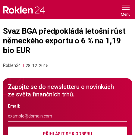
Skip
to
content
Svaz BGA předpokládá letošní růst
německého exportu o 6 % na 1,19
bio EUR
Roklen24
28. 12. 2015
Zapojte se do newsletteru o novinkách
ze světa finančních trhů.
Email:
PŘIHLÁSIT SE K ODBĚRU