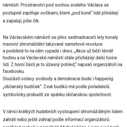
náměstí. Prostranství pod sochou svatého Václava se
postupně zaplňuje svíčkami, které „pod koně“ lidé přinášejí
a zapalují, píše čtk.
Na Václavském náměstí se přes sedmadvaceti lety konaly
masivní shromáždění takzvané sametové revoluce
a podobně to na něm vypadá i dnes. „Akce už běží téměř
hodinu a na Václavské náměstí stále přicházejí další tisíce
lidí. Z horní části je to úžasný pohled,“ napsali organizátoři na
facebooku.
Součástí oslavy svobody a demokracie bude i happenig
„občanský budíček“. Zvuk budíků má podle pořadatelů
symbolicky probudit ze spánku občanskou společnost.
V rámci krátkých hudebních vystoupení shromážděným lidem
zahráli nebo ještě zahrají podle informací organizátorů