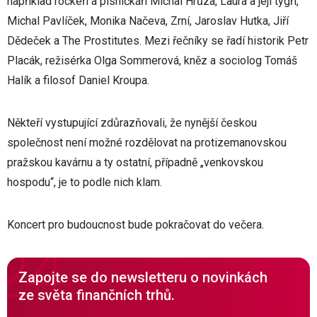
například rockeři a písničkáři Michal Hrůza, Laura a její tygři,
Michal Pavlíček, Monika Načeva, Zrní, Jaroslav Hutka, Jiří
Dědeček a The Prostitutes. Mezi řečníky se řadí historik Petr
Placák, režisérka Olga Sommerová, kněz a sociolog Tomáš
Halík a filosof Daniel Kroupa.
Někteří vystupující zdůrazňovali, že nynější českou
společnost není možné rozdělovat na protizemanovskou
pražskou kavárnu a ty ostatní, případně „venkovskou
hospodu“, je to podle nich klam.
Koncert pro budoucnost bude pokračovat do večera.
Zapojte se do newsletteru o novinkách
ze světa finančních trhů.