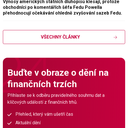
Výnosy amerických státních dluhopisů klesají, protože
obchodníci po komentářích šéfa Fedu Powella
přehodnocují očekávání ohledně zvyšování sazeb Fedu.
VŠECHNY ČLÁNKY
Buďte v obraze o dění na
finančních trzích
Přihlaste se k odběru pravidelného souhrnu dat a
klíčových událostí z finančních trhů.
Přehled, který vám ušetří čas
Aktuální dění