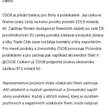
Gábriš.
ČSOB je přední bankou pro firmy a podnikatele. Její celkové
firemní úvěry činily na konci prvního pololetí 335,9 miliardy
Kč. Zajišťuje firmám dostupnost finančních služeb po celé ČR,
prostřednictvím EU centra pomáhá získávat evropské dotace
a díky Trade Club zase rozšiřuje kontakty a trhy exportérům.
Pro menší podniky a živnostníky ČSOB provozuje Průvodce
podnikáním a pro začínají pak například akcelerátor Start it
@CSOB. Celkem už ČSOB podpořila českou ekonomiku
částkou 812 miliard Kč.
Reprezentativní průzkum Index očekávání firem zahrnuje
400 středních a malých společností a živnostníků napříč
obory podnikání. Každý z dílčích indexů, který je rozdílem
pozitivních a negativních očekávání firem, může nabývat