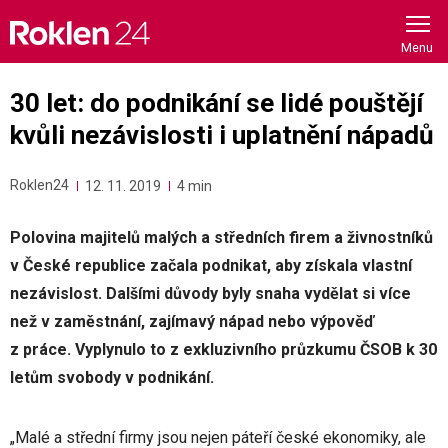
Skip
to
content
30 let: do podnikání se lidé pouštějí
kvůli nezávislosti i uplatnění nápadů
Roklen24
12. 11. 2019
4 min
Polovina majitelů malých a středních firem a živnostníků
v České republice začala podnikat, aby získala vlastní
nezávislost. Dalšími důvody byly snaha vydělat si více
než v zaměstnání, zajímavý nápad nebo výpověď
z práce. Vyplynulo to z exkluzivního průzkumu ČSOB k 30
letům svobody v podnikání.
„Malé a střední firmy jsou nejen páteří české ekonomiky, ale