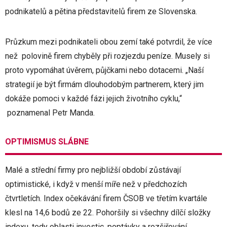
podnikatelů a pětina představitelů firem ze Slovenska.
Průzkum mezi podnikateli obou zemí také potvrdil, že více
než polovině firem chyběly při rozjezdu peníze. Musely si
proto vypomáhat úvěrem, půjčkami nebo dotacemi. „Naší
strategií je být firmám dlouhodobým partnerem, který jim
dokáže pomoci v každé fázi jejich životního cyklu,“
poznamenal Petr Manda.
OPTIMISMUS SLÁBNE
Malé a střední firmy pro nejbližší období zůstávají
optimistické, i když v menší míře než v předchozích
čtvrtletích. Index očekávání firem ČSOB ve třetím kvartále
klesl na 14,6 bodů ze 22. Pohoršily si všechny dílčí složky
indexu, tedy oblasti investic, poptávky a rozšiřování