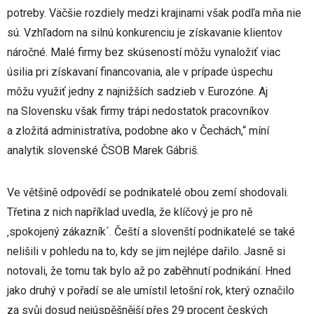
potreby. Väčšie rozdiely medzi krajinami však podľa mňa nie
sú. Vzhľadom na silnú konkurenciu je získavanie klientov
náročné. Malé firmy bez skúseností môžu vynaložiť viac
úsilia pri získavaní financovania, ale v prípade úspechu
môžu využiť jedny z najnižších sadzieb v Eurozóne. Aj
na Slovensku však firmy trápi nedostatok pracovníkov
a zložitá administratíva, podobne ako v Čechách,“ míní
analytik slovenské ČSOB Marek Gábriš.
Ve většině odpovědí se podnikatelé obou zemí shodovali.
Třetina z nich například uvedla, že klíčový je pro ně
‚spokojený zákazník´. Čeští a slovenští podnikatelé se také
nelišili v pohledu na to, kdy se jim nejlépe dařilo. Jasně si
notovali, že tomu tak bylo až po zaběhnutí podnikání. Hned
jako druhý v pořadí se ale umístil letošní rok, který označilo
za svůj dosud nejúspěšnější přes 29 procent českých