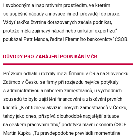
i svobodným a inspirativním prostředím, ve kterém
se úspěšné nápady a inovace ihned převádějí do praxe.
Vždyť takřka čtvrtina dotazovaných začala podnikat,
protože měla zajímavý nápad nebo unikátní expertízu,“
poukázal Petr Manda, ředitel Firemního bankovnictví ČSOB.
DŮVODY PRO ZAHÁJENÍ PODNIKÁNÍ V ČR
Průzkum odhalil i rozdíly mezi firmami v ČR a na Slovensku.
Zatímco v Česku se firmy při rozjezdu nejvíce potýkaly
s administrativou a náborem zaměstnanců, u východních
sousedů to bylo zajištění financování a získávání prvních
klientů. „K obtížnější akvizici nových zaměstnanců v Česku,
tehdy jako dnes, přispívá dlouhodobě napjatější situace
na českém pracovním trhu,“ podotýká hlavní ekonom ČSOB
Martin Kupka. „Tu pravdepodobne prevládli momentálne