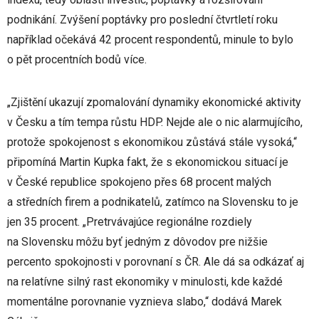
podnikání. Zvýšení poptávky pro poslední čtvrtletí roku
například očekává 42 procent respondentů, minule to bylo
o pět procentních bodů více.
„Zjištění ukazují zpomalování dynamiky ekonomické aktivity
v Česku a tím tempa růstu HDP. Nejde ale o nic alarmujícího,
protože spokojenost s ekonomikou zůstává stále vysoká,“
připomíná Martin Kupka fakt, že s ekonomickou situací je
v České republice spokojeno přes 68 procent malých
a středních firem a podnikatelů, zatímco na Slovensku to je
jen 35 procent. „Pretrvávajúce regionálne rozdiely
na Slovensku môžu byť jedným z dôvodov pre nižšie
percento spokojnosti v porovnaní s ČR. Ale dá sa odkázať aj
na relatívne silný rast ekonomiky v minulosti, kde každé
momentálne porovnanie vyznieva slabo,“ dodává Marek