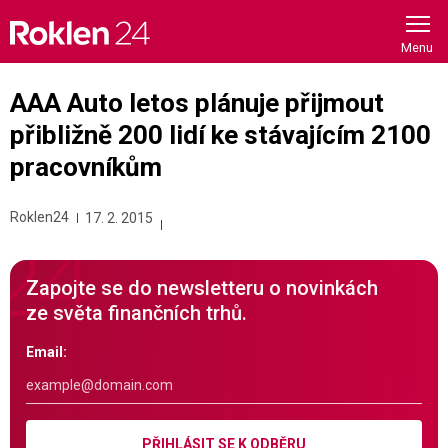
Skip
to
content
AAA Auto letos plánuje přijmout
přibližně 200 lidí ke stávajícím 2100
pracovníkům
Roklen24
17. 2. 2015
Zapojte se do newsletteru o novinkách
ze světa finančních trhů.
Email:
PŘIHLÁSIT SE K ODBĚRU