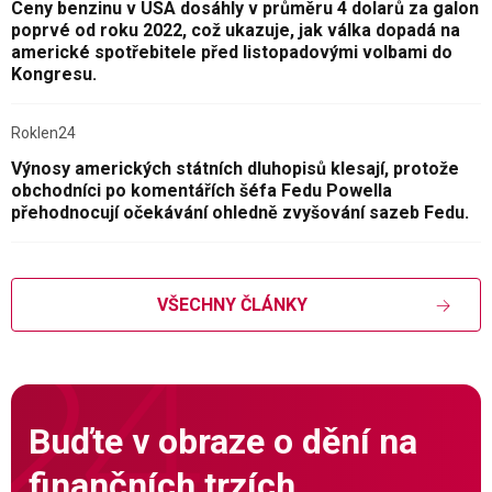
Ceny benzinu v USA dosáhly v průměru 4 dolarů za galon
poprvé od roku 2022, což ukazuje, jak válka dopadá na
americké spotřebitele před listopadovými volbami do
Kongresu.
Roklen24
Výnosy amerických státních dluhopisů klesají, protože
obchodníci po komentářích šéfa Fedu Powella
přehodnocují očekávání ohledně zvyšování sazeb Fedu.
VŠECHNY ČLÁNKY
Buďte v obraze o dění na
finančních trzích