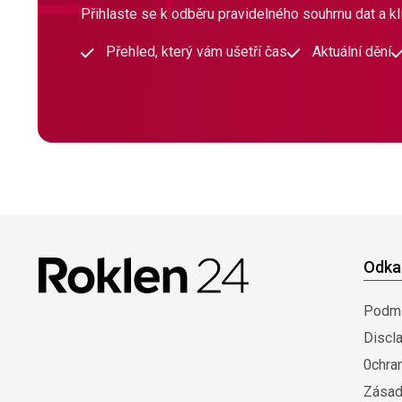
Přihlaste se k odběru pravidelného souhrnu dat a klí
Přehled, který vám ušetří čas
Aktuální dění
Odka
Podmí
Discl
0chra
Zásad