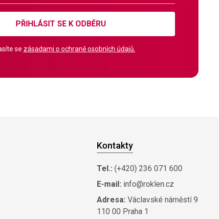
PŘIHLÁSIT SE K ODBĚRU
síte se
zásadami o ochraně osobních údajů.
Kontakty
Tel.:
(+420) 236 071 600
E-mail:
info@roklen.cz
Adresa:
Václavské náměstí 9
110 00 Praha 1