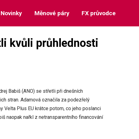
Novinky
Měnové páry
FX průvodce
i kvůli průhlednosti
ej Babiš (ANO) se střetli při dnešních
ejich stran. Adamová označila za podezřelý
my Velta Plus EU krátce potom, co jeho poslanci
biš naopak nařkl z netransparentního financování