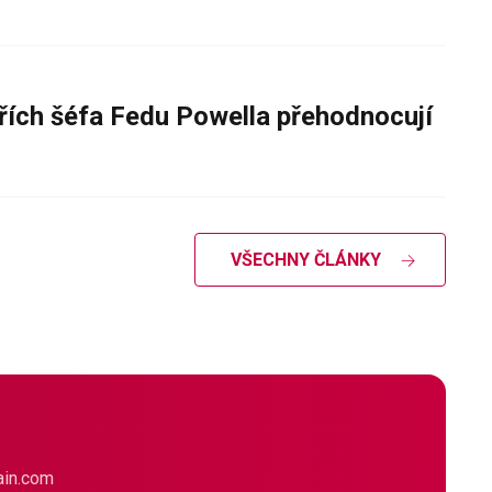
řích šéfa Fedu Powella přehodnocují
VŠECHNY ČLÁNKY