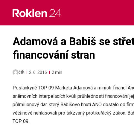
Skip
to
content
Adamová a Babiš se střetl
financování stran
čtk
2. 6. 2016
2 min
Poslankyně TOP 09 Markéta Adamová a ministr financí Andr
sněmovních interpelacích kvůli průhlednosti financování j
půlmilionový dar, který Babišovo hnutí ANO dostalo od fir
většinově nehlasovali pro takzvaný protikuřácký zákon. Ba
TOP 09.