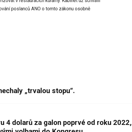
izovat v restauracích kuřárny. Kabinet už schválil
lasování poslanců ANO o tomto zákonu osobně
nechaly „trvalou stopu“.
 4 dolarů za galon poprvé od roku 2022,
ovými volbami do Kongresu.