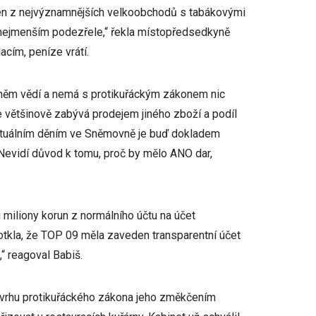
en z nejvýznamnějších velkoobchodů s tabákovými
řinejmenším podezřele,“ řekla místopředsedkyně
acím, peníze vrátí.
 o něm vědí a nemá s protikuřáckým zákonem nic
e většinově zabývá prodejem jiného zboží a podíl
 aktuálním děním ve Sněmovně je buď dokladem
 Nevidí důvod k tomu, proč by mělo ANO dar,
miliony korun z normálního účtu na účet
otkla, že TOP 09 měla zaveden transparentní účet
,“ reagoval Babiš.
vrhu protikuřáckého zákona jeho změkčením