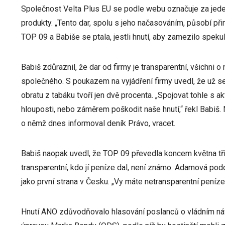
Společnost Velta Plus EU se podle webu označuje za jed
produkty. „Tento dar, spolu s jeho načasováním, působí p
TOP 09 a Babiše se ptala, jestli hnutí, aby zamezilo spekul
Babiš zdůraznil, že dar od firmy je transparentní, všichni
společného. S poukazem na vyjádření firmy uvedl, že už s
obratu z tabáku tvoří jen dvě procenta. „Spojovat tohle s
hlouposti, nebo záměrem poškodit naše hnutí,“ řekl Babiš.
o němž dnes informoval deník Právo, vracet.
Babiš naopak uvedl, že TOP 09 převedla koncem května tři 
transparentní, kdo jí peníze dal, není známo. Adamová pod
jako první strana v Česku. „Vy máte netransparentní peníze
Hnutí ANO zdůvodňovalo hlasování poslanců o vládním ná