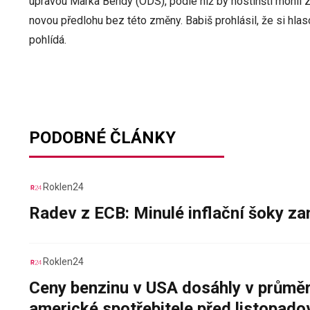
úpravou Marka Bendy (ODS), podle níž by hostinští mohli zř
novou předlohu bez této změny. Babiš prohlásil, že si h
pohlídá.
PODOBNÉ ČLÁNKY
Roklen24
Radev z ECB: Minulé inflační šoky za
Roklen24
Ceny benzinu v USA dosáhly v průměru
americké spotřebitele před listopad