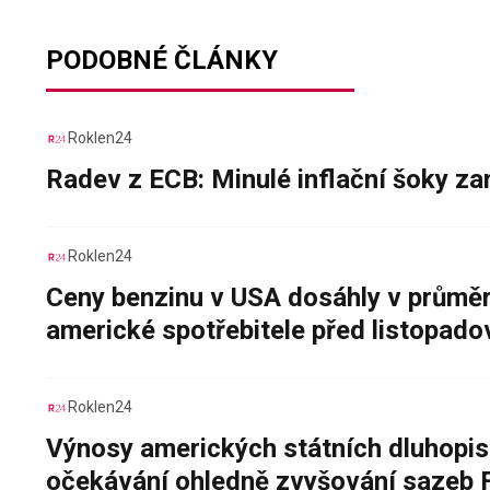
PODOBNÉ ČLÁNKY
Roklen24
Radev z ECB: Minulé inflační šoky za
Roklen24
Ceny benzinu v USA dosáhly v průměru
americké spotřebitele před listopad
Roklen24
Výnosy amerických státních dluhopis
očekávání ohledně zvyšování sazeb 