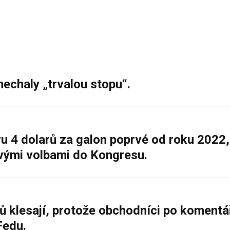
nechaly „trvalou stopu“.
 4 dolarů za galon poprvé od roku 2022,
ovými volbami do Kongresu.
ů klesají, protože obchodníci po komentá
Fedu.