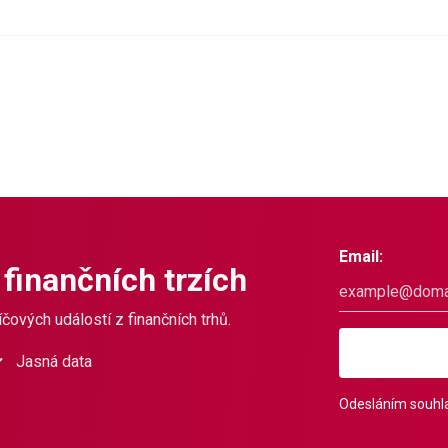
Email:
 finančních trzích
čových událostí z finančních trhů.
Jasná data
Odesláním souhla