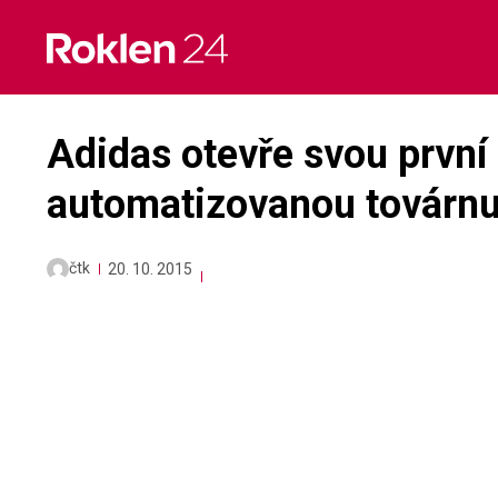
Skip
to
content
Adidas otevře svou první
automatizovanou továrnu
čtk
20. 10. 2015