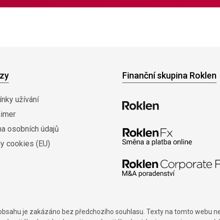
zy
Finanční skupina Roklen
nky užívání
aimer
na osobních údajů
y cookies (EU)
í obsahu je zakázáno bez předchozího souhlasu. Texty na tomto webu nes