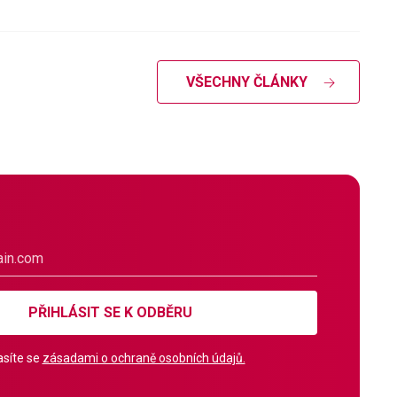
VŠECHNY ČLÁNKY
PŘIHLÁSIT SE K ODBĚRU
síte se
zásadami o ochraně osobních údajů.