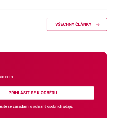
VŠECHNY ČLÁNKY
PŘIHLÁSIT SE K ODBĚRU
síte se
zásadami o ochraně osobních údajů.