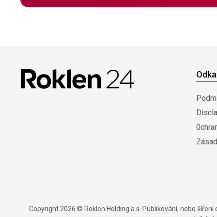
Odka
Podmí
Discl
0chra
Zásad
Copyright 2026 © Roklen Holding a.s. Publikování, nebo šířen