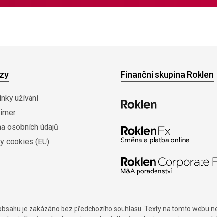
zy
Finanční skupina Roklen
nky užívání
aimer
na osobních údajů
y cookies (EU)
í obsahu je zakázáno bez předchozího souhlasu. Texty na tomto webu nes