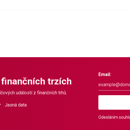
Email:
 finančních trzích
čových událostí z finančních trhů.
Jasná data
Odesláním souhla