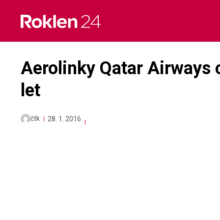
Skip
to
content
Aerolinky Qatar Airways c
let
čtk
28. 1. 2016