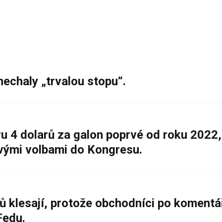
nechaly „trvalou stopu“.
 4 dolarů za galon poprvé od roku 2022,
ovými volbami do Kongresu.
ů klesají, protože obchodníci po komentá
Fedu.