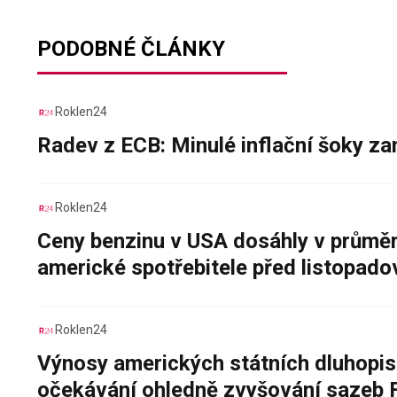
PODOBNÉ ČLÁNKY
Roklen24
Radev z ECB: Minulé inflační šoky za
Roklen24
Ceny benzinu v USA dosáhly v průměru
americké spotřebitele před listopad
Roklen24
Výnosy amerických státních dluhopis
očekávání ohledně zvyšování sazeb 