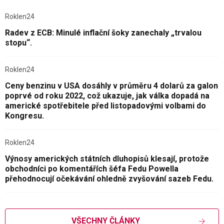
Roklen24
Radev z ECB: Minulé inflační šoky zanechaly „trvalou
stopu“.
Roklen24
Ceny benzinu v USA dosáhly v průměru 4 dolarů za galon
poprvé od roku 2022, což ukazuje, jak válka dopadá na
americké spotřebitele před listopadovými volbami do
Kongresu.
Roklen24
Výnosy amerických státních dluhopisů klesají, protože
obchodníci po komentářích šéfa Fedu Powella
přehodnocují očekávání ohledně zvyšování sazeb Fedu.
VŠECHNY ČLÁNKY