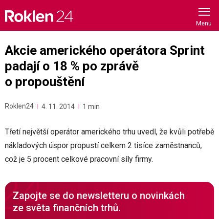
Skip
to
content
Akcie amerického operátora Sprint
padají o 18 % po zprávě
o propouštění
Roklen24
4. 11. 2014
1 min
Třetí největší operátor amerického trhu uvedl, že kvůli potřebě
nákladových úspor propustí celkem 2 tisíce zaměstnanců,
což je 5 procent celkové pracovní síly firmy.
Zapojte se do newsletteru o novinkách
ze světa finančních trhů.