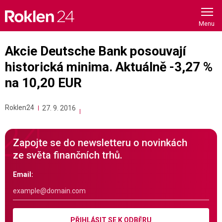
Skip
to
content
Akcie Deutsche Bank posouvají
historická minima. Aktuálně -3,27 %
na 10,20 EUR
Roklen24
27. 9. 2016
Zapojte se do newsletteru o novinkách
ze světa finančních trhů.
Email:
PŘIHLÁSIT SE K ODBĚRU