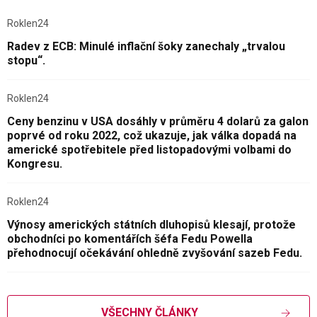
Roklen24
Radev z ECB: Minulé inflační šoky zanechaly „trvalou
stopu“.
Roklen24
Ceny benzinu v USA dosáhly v průměru 4 dolarů za galon
poprvé od roku 2022, což ukazuje, jak válka dopadá na
americké spotřebitele před listopadovými volbami do
Kongresu.
Roklen24
Výnosy amerických státních dluhopisů klesají, protože
obchodníci po komentářích šéfa Fedu Powella
přehodnocují očekávání ohledně zvyšování sazeb Fedu.
VŠECHNY ČLÁNKY