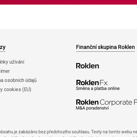
zy
Finanční skupina Roklen
nky užívání
aimer
na osobních údajů
y cookies (EU)
í obsahu je zakázáno bez předchozího souhlasu. Texty na tomto webu nes