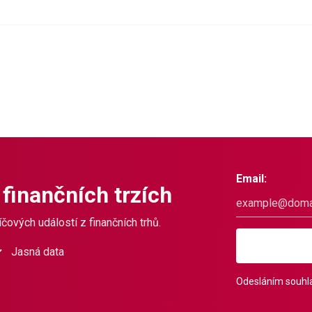
Email:
 finančních trzích
čových událostí z finančních trhů.
Jasná data
Odesláním souhla