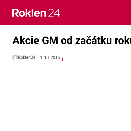
Skip
to
content
Akcie GM od začátku roku
Roklen24
1. 10. 2015