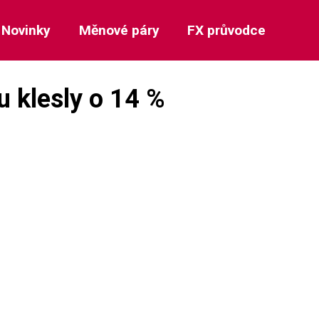
Novinky
Měnové páry
FX průvodce
 klesly o 14 %