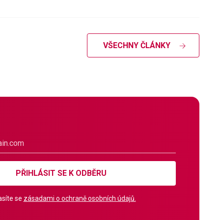
VŠECHNY ČLÁNKY
PŘIHLÁSIT SE K ODBĚRU
síte se
zásadami o ochraně osobních údajů.