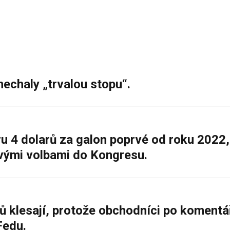
nechaly „trvalou stopu“.
 4 dolarů za galon poprvé od roku 2022,
ovými volbami do Kongresu.
ů klesají, protože obchodníci po komentá
Fedu.