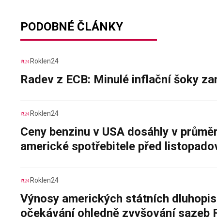
PODOBNÉ ČLÁNKY
Roklen24
Radev z ECB: Minulé inflační šoky za
Roklen24
Ceny benzinu v USA dosáhly v průměru
americké spotřebitele před listopad
Roklen24
Výnosy amerických státních dluhopis
očekávání ohledně zvyšování sazeb 