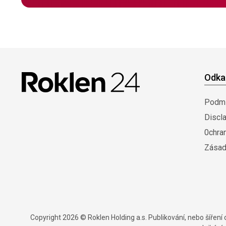
Odka
Podmí
Discl
0chra
Zásad
Copyright 2026 © Roklen Holding a.s. Publikování, nebo šířen