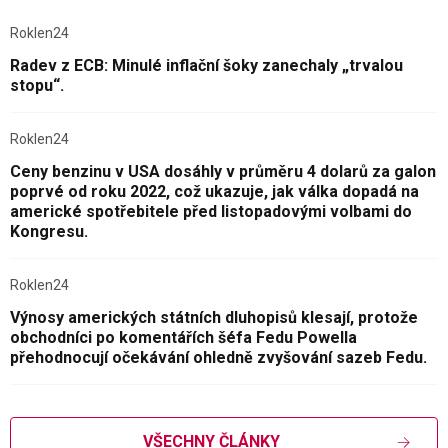
Roklen24
Radev z ECB: Minulé inflační šoky zanechaly „trvalou
stopu“.
Roklen24
Ceny benzinu v USA dosáhly v průměru 4 dolarů za galon
poprvé od roku 2022, což ukazuje, jak válka dopadá na
americké spotřebitele před listopadovými volbami do
Kongresu.
Roklen24
Výnosy amerických státních dluhopisů klesají, protože
obchodníci po komentářích šéfa Fedu Powella
přehodnocují očekávání ohledně zvyšování sazeb Fedu.
VŠECHNY ČLÁNKY