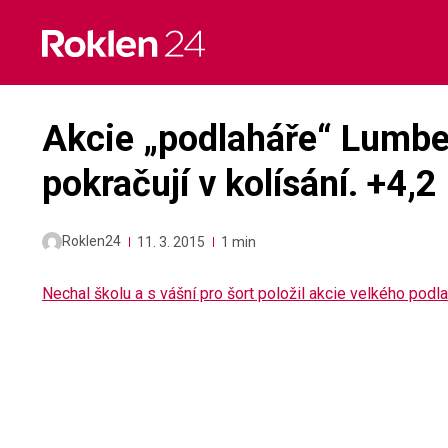
Skip
to
content
Akcie „podlaháře“ Lumbe
pokračují v kolísání. +4,2
Roklen24
11. 3. 2015
1 min
Nechal školu a s vášní pro šort položil akcie velkého podl