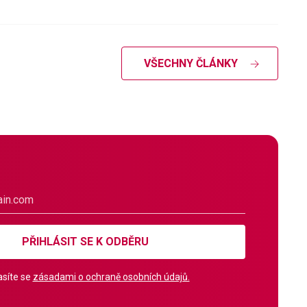
VŠECHNY ČLÁNKY
PŘIHLÁSIT SE K ODBĚRU
síte se
zásadami o ochraně osobních údajů.