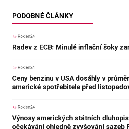
PODOBNÉ ČLÁNKY
Roklen24
Radev z ECB: Minulé inflační šoky za
Roklen24
Ceny benzinu v USA dosáhly v průměru
americké spotřebitele před listopad
Roklen24
Výnosy amerických státních dluhopis
očekávání ohledně zvyšování sazeb 