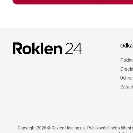
Odka
Podmí
Discl
0chra
Zásad
Copyright 2026 © Roklen Holding a.s. Publikování, nebo šířen