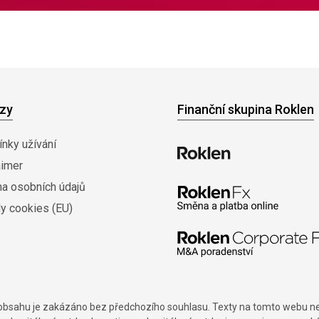
zy
Finanční skupina Roklen
nky užívání
aimer
na osobních údajů
y cookies (EU)
í obsahu je zakázáno bez předchozího souhlasu. Texty na tomto webu nes