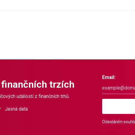
Email:
 finančních trzích
čových událostí z finančních trhů.
Jasná data
Odesláním souhla