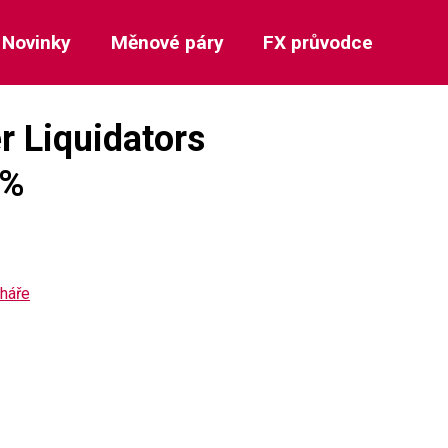
Novinky
Měnové páry
FX průvodce
r Liquidators
 %
aháře