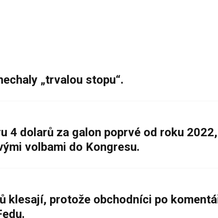
nechaly „trvalou stopu“.
 4 dolarů za galon poprvé od roku 2022,
ovými volbami do Kongresu.
ů klesají, protože obchodníci po komentá
Fedu.