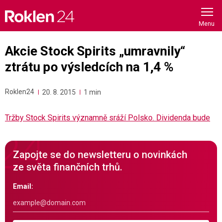
Skip
to
content
Akcie Stock Spirits „umravnily“
ztrátu po výsledcích na 1,4 %
Roklen24
20. 8. 2015
1 min
Tržby Stock Spirits významně sráží Polsko. Dividenda bude
Zapojte se do newsletteru o novinkách
ze světa finančních trhů.
Email: