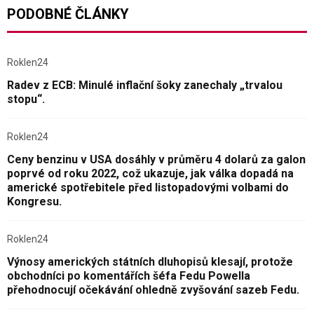
PODOBNÉ ČLÁNKY
Roklen24
Radev z ECB: Minulé inflační šoky zanechaly „trvalou
stopu“.
Roklen24
Ceny benzinu v USA dosáhly v průměru 4 dolarů za galon
poprvé od roku 2022, což ukazuje, jak válka dopadá na
americké spotřebitele před listopadovými volbami do
Kongresu.
Roklen24
Výnosy amerických státních dluhopisů klesají, protože
obchodníci po komentářích šéfa Fedu Powella
přehodnocují očekávání ohledně zvyšování sazeb Fedu.