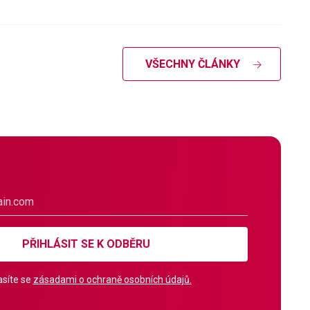
VŠECHNY ČLÁNKY
PŘIHLÁSIT SE K ODBĚRU
síte se
zásadami o ochraně osobních údajů.