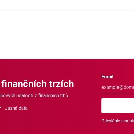
Email:
 finančních trzích
čových událostí z finančních trhů.
Jasná data
Odesláním souhla