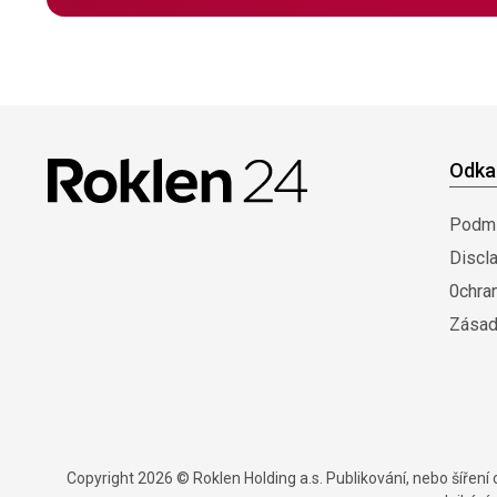
Odka
Podmí
Discl
0chra
Zásad
Copyright 2026 © Roklen Holding a.s. Publikování, nebo šířen