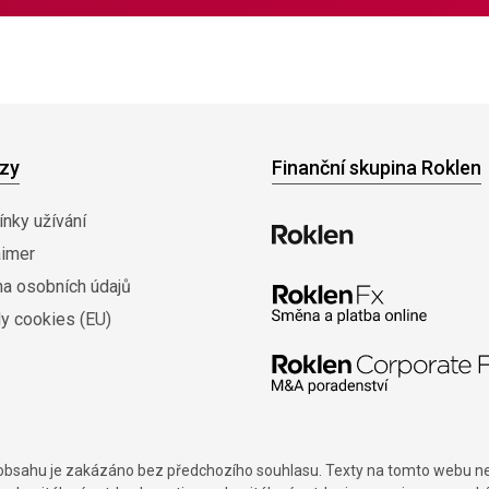
zy
Finanční skupina Roklen
nky užívání
aimer
na osobních údajů
y cookies (EU)
í obsahu je zakázáno bez předchozího souhlasu. Texty na tomto webu nes