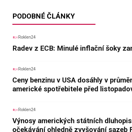
PODOBNÉ ČLÁNKY
Roklen24
Radev z ECB: Minulé inflační šoky za
Roklen24
Ceny benzinu v USA dosáhly v průměru
americké spotřebitele před listopad
Roklen24
Výnosy amerických státních dluhopis
očekávání ohledně zvyšování sazeb 