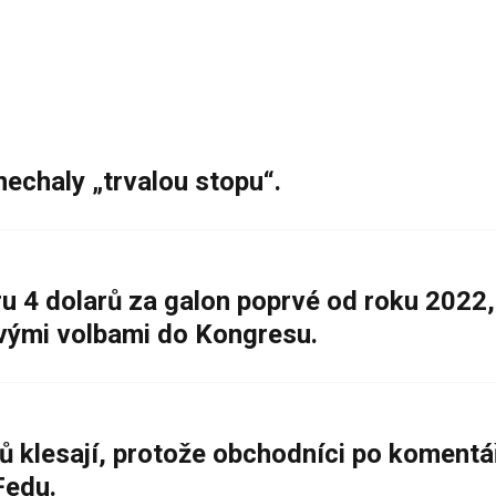
nechaly „trvalou stopu“.
 4 dolarů za galon poprvé od roku 2022,
ovými volbami do Kongresu.
ů klesají, protože obchodníci po komentá
Fedu.