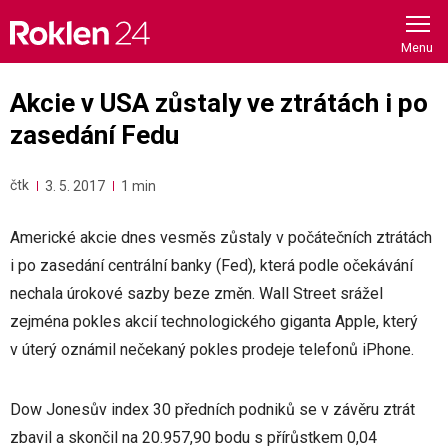
Skip
to
content
Akcie v USA zůstaly ve ztrátách i po
zasedání Fedu
čtk
3. 5. 2017
1 min
Americké akcie dnes vesměs zůstaly v počátečních ztrátách
i po zasedání centrální banky (Fed), která podle očekávání
nechala úrokové sazby beze změn. Wall Street srážel
zejména pokles akcií technologického giganta Apple, který
v úterý oznámil nečekaný pokles prodeje telefonů iPhone.
Dow Jonesův index 30 předních podniků se v závěru ztrát
zbavil a skončil na 20.957,90 bodu s přírůstkem 0,04