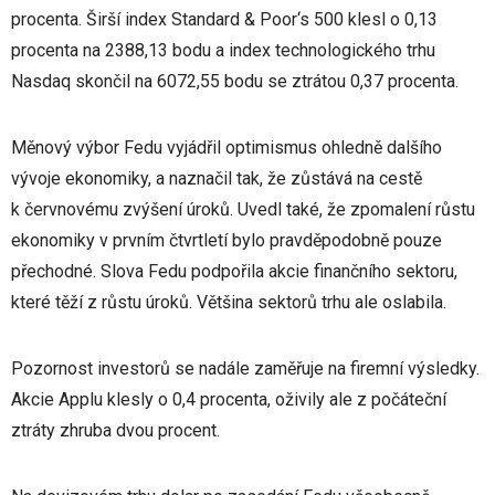
procenta. Širší index Standard & Poor‘s 500 klesl o 0,13
procenta na 2388,13 bodu a index technologického trhu
Nasdaq skončil na 6072,55 bodu se ztrátou 0,37 procenta.
Měnový výbor Fedu vyjádřil optimismus ohledně dalšího
vývoje ekonomiky, a naznačil tak, že zůstává na cestě
k červnovému zvýšení úroků. Uvedl také, že zpomalení růstu
ekonomiky v prvním čtvrtletí bylo pravděpodobně pouze
přechodné. Slova Fedu podpořila akcie finančního sektoru,
které těží z růstu úroků. Většina sektorů trhu ale oslabila.
Pozornost investorů se nadále zaměřuje na firemní výsledky.
Akcie Applu klesly o 0,4 procenta, oživily ale z počáteční
ztráty zhruba dvou procent.