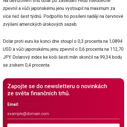
Na devizovém trhu dolar po zasedání Fedu všeobecně
zpevnil a vůči japonskému jenu vystoupil na maximum za
více než šest týdnů. Podpořilo ho posílení nadějí na červnové
zvýšení amerických úrokových sazeb.
Dolar proti euru ke konci dne stoupl o 0,3 procenta na 1,0894
USD a vůči japonskému jenu zpevnil o 0,6 procenta na 112,70
JPY. Dolarový index ke koši šesti měn skončil na 99,34 bodu
se ziskem 0,4 procenta.
Zapojte se do newsletteru o novinkách
ze světa finančních trhů.
Email: