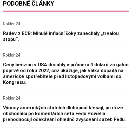
PODOBNÉ ČLÁNKY
Roklen24
Radev z ECB: Minulé inflační šoky zanechaly „trvalou
stopu“.
Roklen24
Ceny benzinu v USA dosáhly v průměru 4 dolarů za galon
poprvé od roku 2022, což ukazuje, jak válka dopadá na
americké spotřebitele před listopadovými volbami do
Kongresu.
Roklen24
Výnosy amerických státních dluhopisů klesají, protože
obchodníci po komentářích šéfa Fedu Powella
přehodnocují očekávání ohledně zvyšování sazeb Fedu.