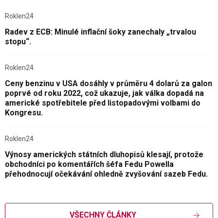
Roklen24
Radev z ECB: Minulé inflační šoky zanechaly „trvalou
stopu“.
Roklen24
Ceny benzinu v USA dosáhly v průměru 4 dolarů za galon
poprvé od roku 2022, což ukazuje, jak válka dopadá na
americké spotřebitele před listopadovými volbami do
Kongresu.
Roklen24
Výnosy amerických státních dluhopisů klesají, protože
obchodníci po komentářích šéfa Fedu Powella
přehodnocují očekávání ohledně zvyšování sazeb Fedu.
VŠECHNY ČLÁNKY