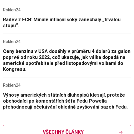
Roklen24
Radev z ECB: Minulé inflační šoky zanechaly „trvalou
stopu“.
Roklen24
Ceny benzinu v USA dosáhly v průměru 4 dolarů za galon
poprvé od roku 2022, což ukazuje, jak válka dopadá na
americké spotřebitele před listopadovými volbami do
Kongresu.
Roklen24
Výnosy amerických státních dluhopisů klesají, protože
obchodníci po komentářích šéfa Fedu Powella
přehodnocují očekávání ohledně zvyšování sazeb Fedu.
VŠECHNY ČLÁNKY