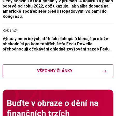
Ceny benzinu v USA dosáhly v průměru 4 dolarů za galon
poprvé od roku 2022, což ukazuje, jak válka dopadá na
americké spotřebitele před listopadovými volbami do
Kongresu.
Roklen24
Výnosy amerických státních dluhopisů klesají, protože
obchodníci po komentářích šéfa Fedu Powella
přehodnocují očekávání ohledně zvyšování sazeb Fedu.
VŠECHNY ČLÁNKY
Buďte v obraze o dění na
finančních trzích