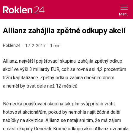
Skip
to
content
Allianz zahájila zpětné odkupy akcií
Roklen24
17. 2. 2017
1 min
Allianz, největší pojišťovací skupina, zahájila zpětný odkup
akcií ve výši 3 miliardy EUR, což se rovná asi 4,2 procentům
tržní kapitalizace. Zpětný odkup začíná dnešním dnem
a neměl by trvat déle než 12 měsíců.
Německá pojišťovací skupina tak plní svůj příslib vrátit
hotovost akcionářům, pokud by nemohla najít žádné další
nabídky na akvizice. Allianz se netají ani tím, že má zájem
o část skupiny Generali. Kromě odkupu akcií Allianz oznámila