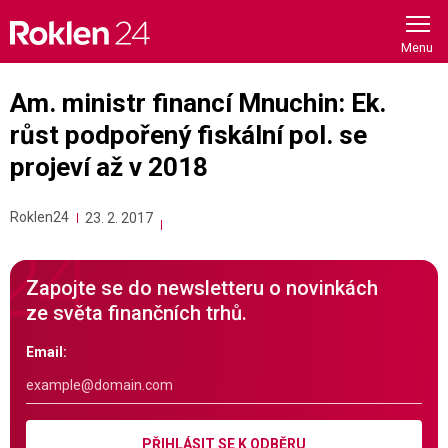
Skip
to
content
Am. ministr financí Mnuchin: Ek.
růst podpořený fiskální pol. se
projeví až v 2018
Roklen24
23. 2. 2017
Zapojte se do newsletteru o novinkách
ze světa finančních trhů.
Email:
PŘIHLÁSIT SE K ODBĚRU