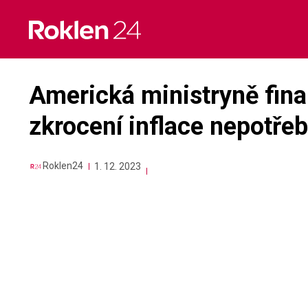
Skip
to
content
Americká ministryně fina
zkrocení inflace nepotřeb
Roklen24
1. 12. 2023