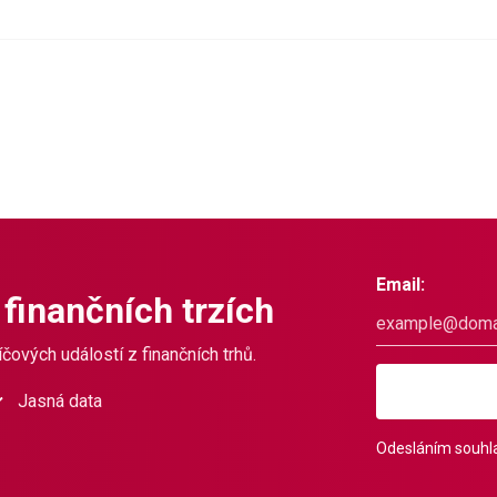
Email:
 finančních trzích
čových událostí z finančních trhů.
Jasná data
Odesláním souhla