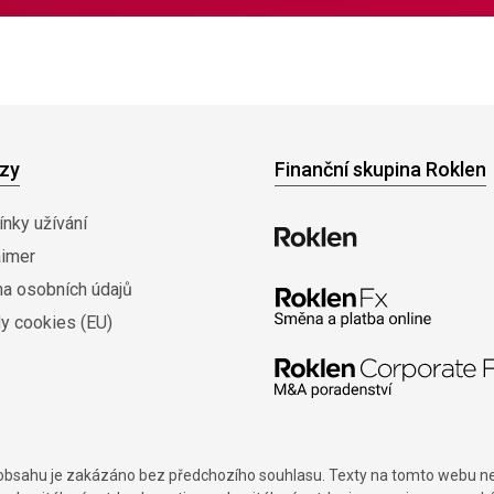
zy
Finanční skupina Roklen
nky užívání
aimer
na osobních údajů
y cookies (EU)
í obsahu je zakázáno bez předchozího souhlasu. Texty na tomto webu nes