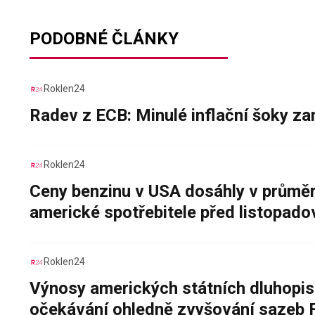
PODOBNÉ ČLÁNKY
Roklen24
Radev z ECB: Minulé inflační šoky za
Roklen24
Ceny benzinu v USA dosáhly v průměru
americké spotřebitele před listopad
Roklen24
Výnosy amerických státních dluhopis
očekávání ohledně zvyšování sazeb 