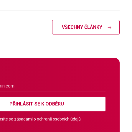
VŠECHNY ČLÁNKY
PŘIHLÁSIT SE K ODBĚRU
síte se
zásadami o ochraně osobních údajů.