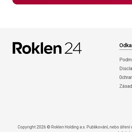
Odka
Podmí
Discl
0chra
Zásad
Copyright 2026 © Roklen Holding a.s. Publikování, nebo šířen