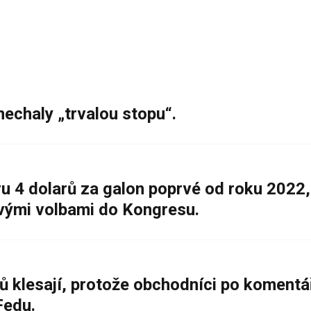
nechaly „trvalou stopu“.
 4 dolarů za galon poprvé od roku 2022,
ovými volbami do Kongresu.
ů klesají, protože obchodníci po komentá
Fedu.