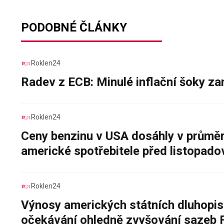
PODOBNÉ ČLÁNKY
Roklen24
Radev z ECB: Minulé inflační šoky za
Roklen24
Ceny benzinu v USA dosáhly v průměru
americké spotřebitele před listopad
Roklen24
Výnosy amerických státních dluhopis
očekávání ohledně zvyšování sazeb 