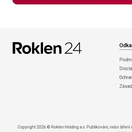
Odka
Podmí
Discl
0chra
Zásad
Copyright 2026 © Roklen Holding a.s. Publikování, nebo šířen