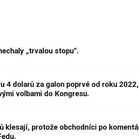
nechaly „trvalou stopu“.
 4 dolarů za galon poprvé od roku 2022,
ovými volbami do Kongresu.
ů klesají, protože obchodníci po komentá
Fedu.