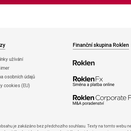
zy
Finanční skupina Roklen
nky užívání
aimer
na osobních údajů
y cookies (EU)
í obsahu je zakázáno bez předchozího souhlasu. Texty na tomto webu nes