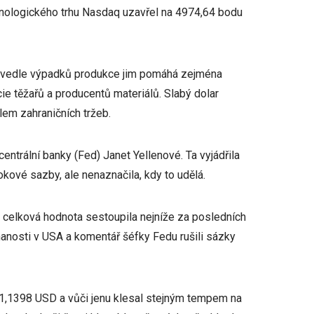
hnologického trhu Nasdaq uzavřel na 4974,64 bodu
 a vedle výpadků produkce jim pomáhá zejména
ie těžařů a producentů materiálů. Slabý dolar
m zahraničních tržeb.
ntrální banky (Fed) Janet Yellenové. Ta vyjádřila
kové sazby, ale nenaznačila, kdy to udělá.
o celková hodnota sestoupila nejníže za posledních
nanosti v USA a komentář šéfky Fedu rušili sázky
a 1,1398 USD a vůči jenu klesal stejným tempem na