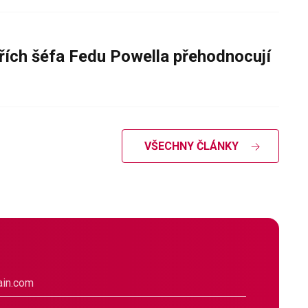
řích šéfa Fedu Powella přehodnocují
VŠECHNY ČLÁNKY