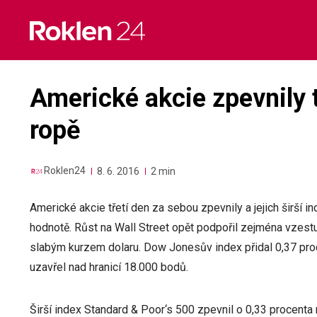
Skip
to
content
Americké akcie zpevnily t
ropě
Roklen24
8. 6. 2016
2 min
Americké akcie třetí den za sebou zpevnily a jejich širší i
hodnotě. Růst na Wall Street opět podpořil zejména vzest
slabým kurzem dolaru. Dow Jonesův index přidal 0,37 pr
uzavřel nad hranicí 18.000 bodů.
Širší index Standard & Poor‘s 500 zpevnil o 0,33 procenta