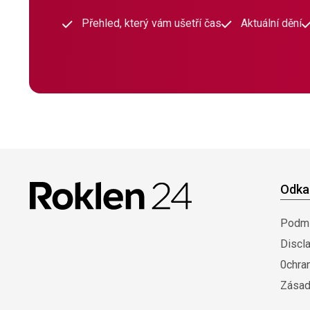
Přehled, který vám ušetří čas
Aktuální dění
Odka
Podmí
Discl
0chra
Zásad