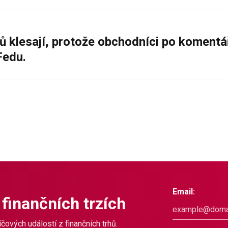
ů klesají, protože obchodníci po komentá
Fedu.
Email:
 finančních trzích
čových událostí z finančních trhů.