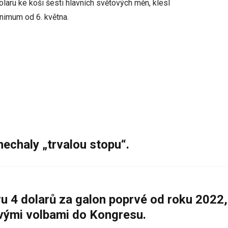
laru ke koši šesti hlavních světových měn, klesl
nimum od 6. května.
nechaly „trvalou stopu“.
 4 dolarů za galon poprvé od roku 2022,
ovými volbami do Kongresu.