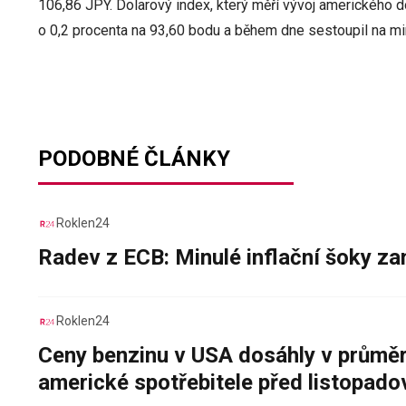
106,86 JPY. Dolarový index, který měří vývoj amerického do
o 0,2 procenta na 93,60 bodu a během dne sestoupil na mi
PODOBNÉ ČLÁNKY
Roklen24
Radev z ECB: Minulé inflační šoky za
Roklen24
Ceny benzinu v USA dosáhly v průměru
americké spotřebitele před listopad