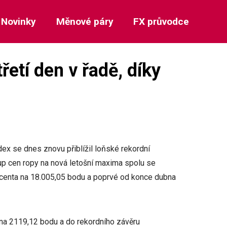
Novinky
Měnové páry
FX průvodce
řetí den v řadě, díky
ndex se dnes znovu přiblížil loňské rekordní
up cen ropy na nová letošní maxima spolu se
ocenta na 18.005,05 bodu a poprvé od konce dubna
 na 2119,12 bodu a do rekordního závěru