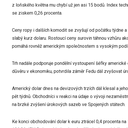
z loňského května mu chybí už jen asi 15 bodů. Index tec
se ziskem 0,26 procenta.
Ceny ropy i dalších komodit se zvyšují od počátku týdne
slabý kurz dolaru. Rostoucí ceny surovin táhnou vzhůru akc
pomáhá rovněž americkým společnostem s vysokým podíle
Trh nadále podporuje pondělní vystoupení šéfky americké ce
důvěru v ekonomiku, potvrdila záměr Fedu dál zvyšovat úro
Americký dolar dnes na devizových trzích dál klesal a jeh
pět týdnů. Obchodníci v reakci na údaje o vývoji nezaměst
na brzké zvýšení úrokových sazeb ve Spojených státech.
Ke konci obchodování dolar k euru ztrácel 0,4 procenta n