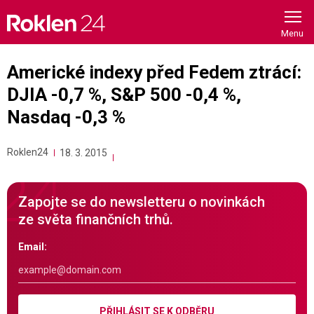
Skip
to
content
Americké indexy před Fedem ztrácí:
DJIA -0,7 %, S&P 500 -0,4 %,
Nasdaq -0,3 %
Roklen24
18. 3. 2015
Zapojte se do newsletteru o novinkách
ze světa finančních trhů.
Email:
PŘIHLÁSIT SE K ODBĚRU