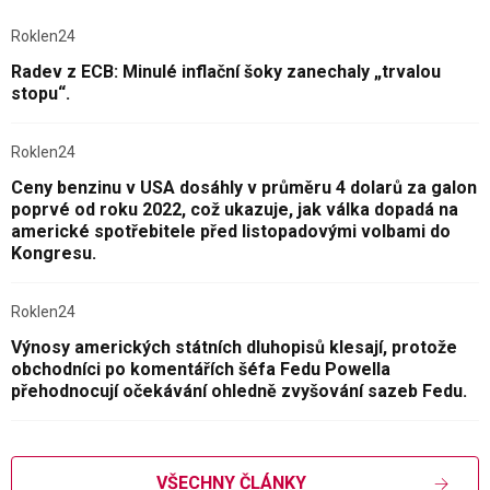
Roklen24
Radev z ECB: Minulé inflační šoky zanechaly „trvalou
stopu“.
Roklen24
Ceny benzinu v USA dosáhly v průměru 4 dolarů za galon
poprvé od roku 2022, což ukazuje, jak válka dopadá na
americké spotřebitele před listopadovými volbami do
Kongresu.
Roklen24
Výnosy amerických státních dluhopisů klesají, protože
obchodníci po komentářích šéfa Fedu Powella
přehodnocují očekávání ohledně zvyšování sazeb Fedu.
VŠECHNY ČLÁNKY