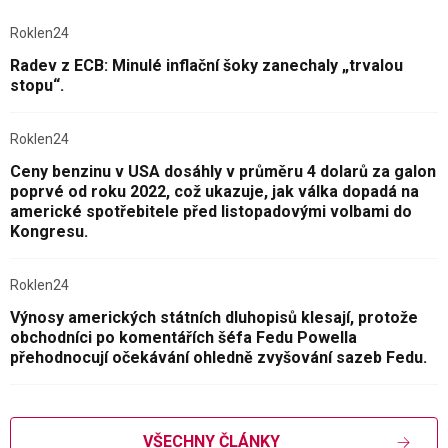
Roklen24
Radev z ECB: Minulé inflační šoky zanechaly „trvalou
stopu“.
Roklen24
Ceny benzinu v USA dosáhly v průměru 4 dolarů za galon
poprvé od roku 2022, což ukazuje, jak válka dopadá na
americké spotřebitele před listopadovými volbami do
Kongresu.
Roklen24
Výnosy amerických státních dluhopisů klesají, protože
obchodníci po komentářích šéfa Fedu Powella
přehodnocují očekávání ohledně zvyšování sazeb Fedu.
VŠECHNY ČLÁNKY