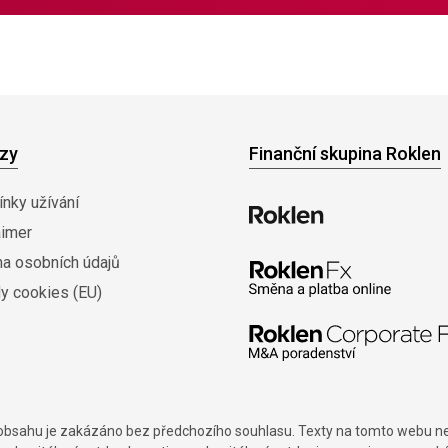
zy
Finanční skupina Roklen
nky užívání
aimer
na osobních údajů
y cookies (EU)
í obsahu je zakázáno bez předchozího souhlasu. Texty na tomto webu nes