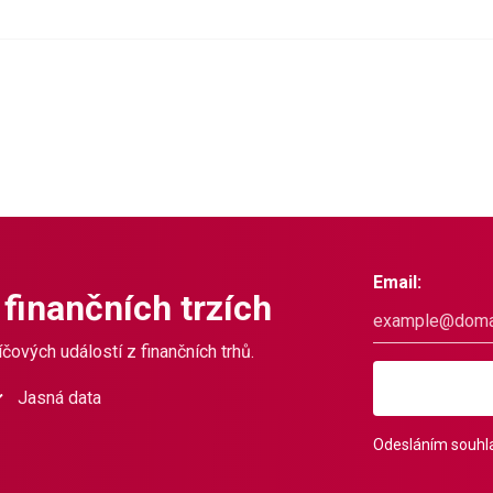
Email:
 finančních trzích
čových událostí z finančních trhů.
Jasná data
Odesláním souhla