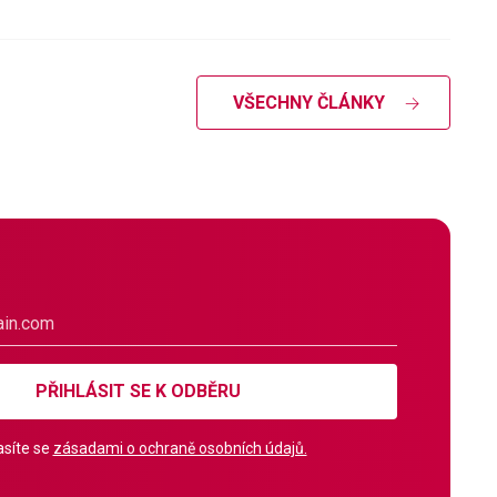
VŠECHNY ČLÁNKY
PŘIHLÁSIT SE K ODBĚRU
síte se
zásadami o ochraně osobních údajů.