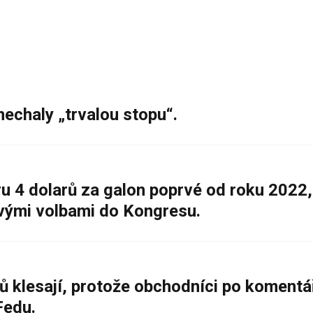
nechaly „trvalou stopu“.
 4 dolarů za galon poprvé od roku 2022,
ovými volbami do Kongresu.
ů klesají, protože obchodníci po komentá
Fedu.