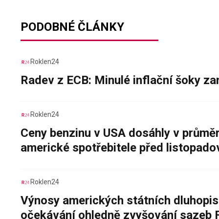
PODOBNÉ ČLÁNKY
Roklen24
Radev z ECB: Minulé inflační šoky za
Roklen24
Ceny benzinu v USA dosáhly v průměru
americké spotřebitele před listopad
Roklen24
Výnosy amerických státních dluhopis
očekávání ohledně zvyšování sazeb 