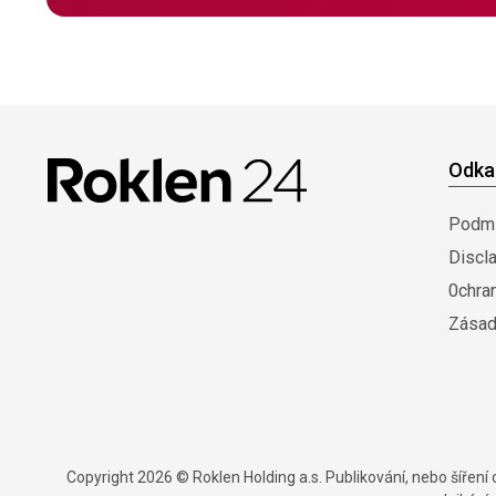
Odka
Podmí
Discl
0chra
Zásad
Copyright 2026 © Roklen Holding a.s. Publikování, nebo šířen