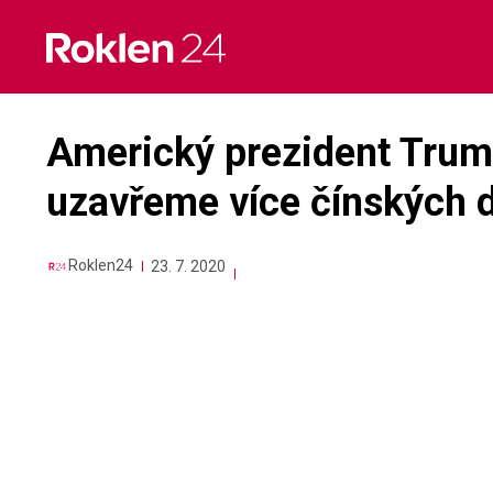
Skip
to
content
Americký prezident Trum
uzavřeme více čínských d
Roklen24
23. 7. 2020