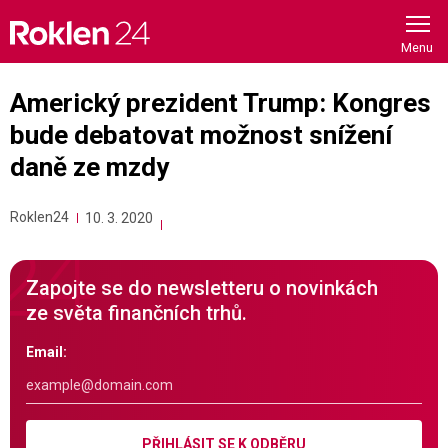
Skip
to
content
Americký prezident Trump: Kongres
bude debatovat možnost snížení
daně ze mzdy
Roklen24
10. 3. 2020
Zapojte se do newsletteru o novinkách
ze světa finančních trhů.
Email:
PŘIHLÁSIT SE K ODBĚRU