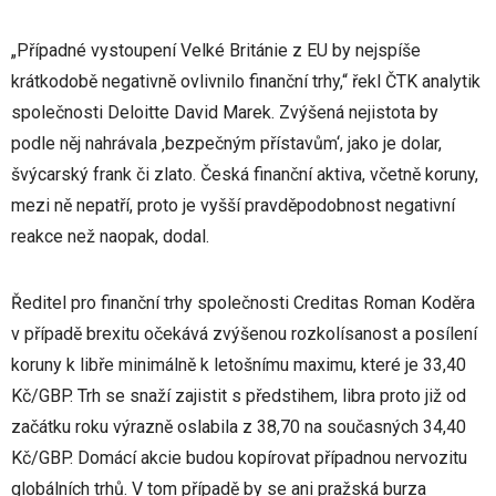
„Případné vystoupení Velké Británie z EU by nejspíše
krátkodobě negativně ovlivnilo finanční trhy,“ řekl ČTK analytik
společnosti Deloitte David Marek. Zvýšená nejistota by
podle něj nahrávala ‚bezpečným přístavům‘, jako je dolar,
švýcarský frank či zlato. Česká finanční aktiva, včetně koruny,
mezi ně nepatří, proto je vyšší pravděpodobnost negativní
reakce než naopak, dodal.
Ředitel pro finanční trhy společnosti Creditas Roman Koděra
v případě brexitu očekává zvýšenou rozkolísanost a posílení
koruny k libře minimálně k letošnímu maximu, které je 33,40
Kč/GBP. Trh se snaží zajistit s předstihem, libra proto již od
začátku roku výrazně oslabila z 38,70 na současných 34,40
Kč/GBP. Domácí akcie budou kopírovat případnou nervozitu
globálních trhů. V tom případě by se ani pražská burza