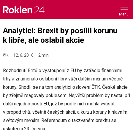
Skip
to
content
Analytici: Brexit by posílil korunu
k libře, ale oslabil akcie
čtk
12. 6. 2016
2 min
Rozhodnutí Britů o vystoupení z EU by zatřáslo finančními
trhy a znamenalo oslabení libry vůči dalším měnám včetně
koruny. Shodli se na tom analytici oslovení ČTK. České akcie
by zřejmě reagovaly poklesem. Největší problém by nastal při
další nejednotnosti EU, jež by podle nich mohla vyústit
v propad trhů, včetně českých akcií, a kurzu koruny k hlavním
světovým měnám. Referendum o takzvaném brexitu se
uskuteční 23. června.