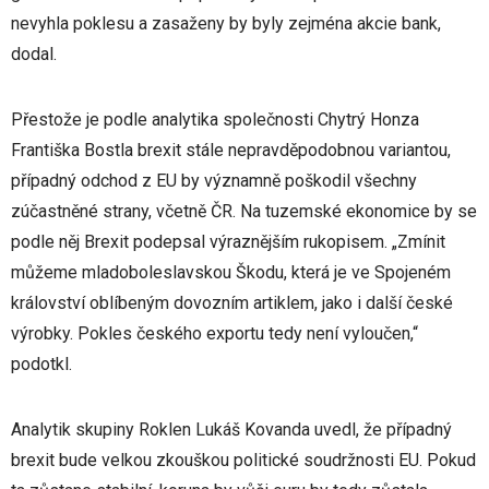
nevyhla poklesu a zasaženy by byly zejména akcie bank,
dodal.
Přestože je podle analytika společnosti Chytrý Honza
Františka Bostla brexit stále nepravděpodobnou variantou,
případný odchod z EU by významně poškodil všechny
zúčastněné strany, včetně ČR. Na tuzemské ekonomice by se
podle něj Brexit podepsal výraznějším rukopisem. „Zmínit
můžeme mladoboleslavskou Škodu, která je ve Spojeném
království oblíbeným dovozním artiklem, jako i další české
výrobky. Pokles českého exportu tedy není vyloučen,“
podotkl.
Analytik skupiny Roklen Lukáš Kovanda uvedl, že případný
brexit bude velkou zkouškou politické soudržnosti EU. Pokud