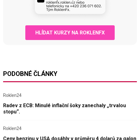
HLÍDAT KURZY NA ROKLENFX
PODOBNÉ ČLÁNKY
Roklen24
Radev z ECB: Minulé inflační šoky zanechaly „trvalou
stopu“.
Roklen24
Ceny benzinu v USA dosáhly v průměru 4 dolarů za galon