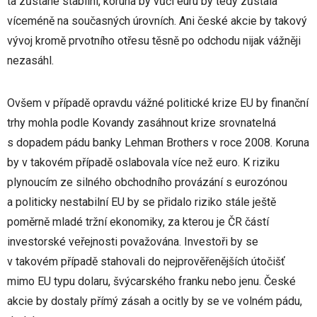
ta zůstane stabilní, koruna by vůči euru by tedy zůstala
víceméně na současných úrovních. Ani české akcie by takový
vývoj kromě prvotního otřesu těsně po odchodu nijak vážněji
nezasáhl.
Ovšem v případě opravdu vážné politické krize EU by finanční
trhy mohla podle Kovandy zasáhnout krize srovnatelná
s dopadem pádu banky Lehman Brothers v roce 2008. Koruna
by v takovém případě oslabovala více než euro. K riziku
plynoucím ze silného obchodního provázání s eurozónou
a politicky nestabilní EU by se přidalo riziko stále ještě
poměrně mladé tržní ekonomiky, za kterou je ČR částí
investorské veřejnosti považována. Investoři by se
v takovém případě stahovali do nejprověřenějších útočišť
mimo EU typu dolaru, švýcarského franku nebo jenu. České
akcie by dostaly přímý zásah a ocitly by se ve volném pádu,