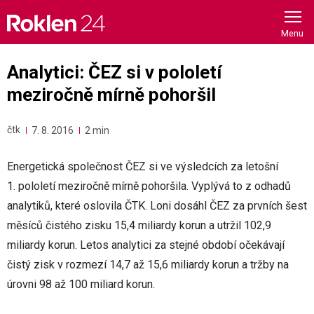
Skip
to
content
Analytici: ČEZ si v pololetí
meziročně mírně pohoršil
čtk
7. 8. 2016
2 min
Energetická společnost ČEZ si ve výsledcích za letošní
1. pololetí meziročně mírně pohoršila. Vyplývá to z odhadů
analytiků, které oslovila ČTK. Loni dosáhl ČEZ za prvních šest
měsíců čistého zisku 15,4 miliardy korun a utržil 102,9
miliardy korun. Letos analytici za stejné období očekávají
čistý zisk v rozmezí 14,7 až 15,6 miliardy korun a tržby na
úrovni 98 až 100 miliard korun.