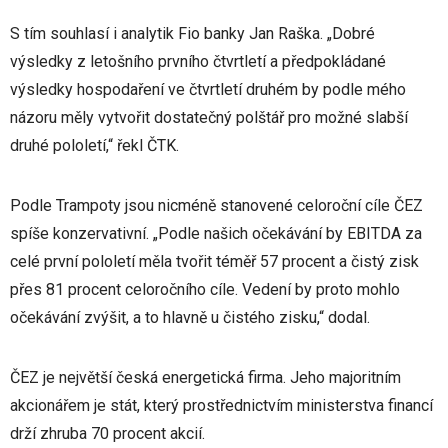
S tím souhlasí i analytik Fio banky Jan Raška. „Dobré
výsledky z letošního prvního čtvrtletí a předpokládané
výsledky hospodaření ve čtvrtletí druhém by podle mého
názoru měly vytvořit dostatečný polštář pro možné slabší
druhé pololetí,“ řekl ČTK.
Podle Trampoty jsou nicméně stanovené celoroční cíle ČEZ
spíše konzervativní. „Podle našich očekávání by EBITDA za
celé první pololetí měla tvořit téměř 57 procent a čistý zisk
přes 81 procent celoročního cíle. Vedení by proto mohlo
očekávání zvýšit, a to hlavně u čistého zisku,“ dodal.
ČEZ je největší česká energetická firma. Jeho majoritním
akcionářem je stát, který prostřednictvím ministerstva financí
drží zhruba 70 procent akcií.