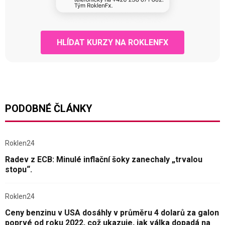
HLÍDAT KURZY NA ROKLENFX
PODOBNÉ ČLÁNKY
Roklen24
Radev z ECB: Minulé inflační šoky zanechaly „trvalou
stopu“.
Roklen24
Ceny benzinu v USA dosáhly v průměru 4 dolarů za galon
poprvé od roku 2022, což ukazuje, jak válka dopadá na