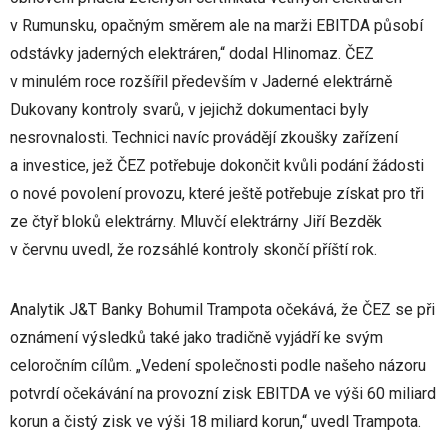
v Rumunsku, opačným směrem ale na marži EBITDA působí
odstávky jaderných elektráren,“ dodal Hlinomaz. ČEZ
v minulém roce rozšířil především v Jaderné elektrárně
Dukovany kontroly svarů, v jejichž dokumentaci byly
nesrovnalosti. Technici navíc provádějí zkoušky zařízení
a investice, jež ČEZ potřebuje dokončit kvůli podání žádosti
o nové povolení provozu, které ještě potřebuje získat pro tři
ze čtyř bloků elektrárny. Mluvčí elektrárny Jiří Bezděk
v červnu uvedl, že rozsáhlé kontroly skončí příští rok.
Analytik J&T Banky Bohumil Trampota očekává, že ČEZ se při
oznámení výsledků také jako tradičně vyjádří ke svým
celoročním cílům. „Vedení společnosti podle našeho názoru
potvrdí očekávání na provozní zisk EBITDA ve výši 60 miliard
korun a čistý zisk ve výši 18 miliard korun,“ uvedl Trampota.