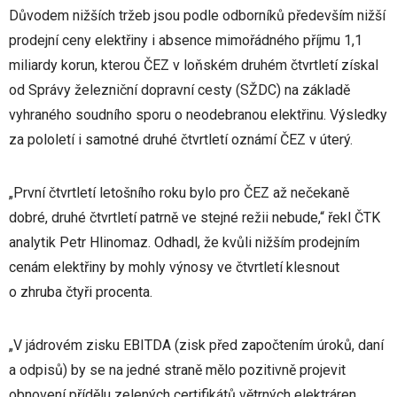
Důvodem nižších tržeb jsou podle odborníků především nižší
prodejní ceny elektřiny i absence mimořádného příjmu 1,1
miliardy korun, kterou ČEZ v loňském druhém čtvrtletí získal
od Správy železniční dopravní cesty (SŽDC) na základě
vyhraného soudního sporu o neodebranou elektřinu. Výsledky
za pololetí i samotné druhé čtvrtletí oznámí ČEZ v úterý.
„První čtvrtletí letošního roku bylo pro ČEZ až nečekaně
dobré, druhé čtvrtletí patrně ve stejné režii nebude,“ řekl ČTK
analytik Petr Hlinomaz. Odhadl, že kvůli nižším prodejním
cenám elektřiny by mohly výnosy ve čtvrtletí klesnout
o zhruba čtyři procenta.
„V jádrovém zisku EBITDA (zisk před započtením úroků, daní
a odpisů) by se na jedné straně mělo pozitivně projevit
obnovení přídělu zelených certifikátů větrných elektráren