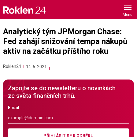
Skip
to
content
Analytický tým JPMorgan Chase:
Fed zahájí snižování tempa nákupů
aktiv na začátku příštího roku
Roklen24
14. 6. 2021
Zapojte se do newsletteru o novinkách
ze světa finančních trhů.
Email:
PŘIHLÁSIT SE K ODBĚRU