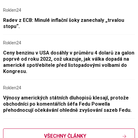
Roklen24
Radev z ECB: Minulé inflační šoky zanechaly „trvalou
stopu“.
Roklen24
Ceny benzinu v USA dosáhly v průměru 4 dolarů za galon
poprvé od roku 2022, což ukazuje, jak válka dopadá na
americké spotřebitele před listopadovými volbami do
Kongresu.
Roklen24
Výnosy amerických státních dluhopisů klesají, protože
obchodníci po komentářích šéfa Fedu Powella
přehodnocují očekávání ohledně zvyšování sazeb Fedu.
VŠECHNY ČLÁNKY