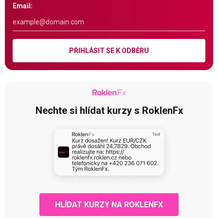
Email:
PŘIHLÁSIT SE K ODBĚRU
Nechte si hlídat kurzy s RoklenFx
HLÍDAT KURZY NA ROKLENFX