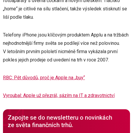
fotoaparáty s dvěma čočkami a novým bleskem. Tlačítko
„home“ je citlivé na sílu stlačení, takže výsledek stisknutí se
liší podle tlaku.
Telefony iPhone jsou klíčovým produktem Applu a na tržbách
nejhodnotnější firmy světa se podílejí více než polovinou.
V letošním prvním pololetí nicméně firma vykázala první
pokles jejich prodeje od uvedení na trh v roce 2007.
RBC: Pět důvodů, proč je Apple na „buy“
Vyroubal: Apple už přezrál, sázím na IT a zdravotnictví
Zapojte se do newsletteru o novinkách
ze světa finančních trhů.