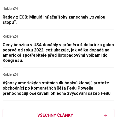
Roklen24
Radev z ECB: Minulé inflační šoky zanechaly „trvalou
stopu“.
Roklen24
Ceny benzinu v USA dosáhly v průměru 4 dolarů za galon
poprvé od roku 2022, což ukazuje, jak válka dopadá na
americké spotřebitele před listopadovými volbami do
Kongresu.
Roklen24
Výnosy amerických státních dluhopisů klesají, protože
obchodníci po komentářích šéfa Fedu Powella
přehodnocují očekávání ohledně zvyšování sazeb Fedu.
VŠECHNY ČLÁNKY