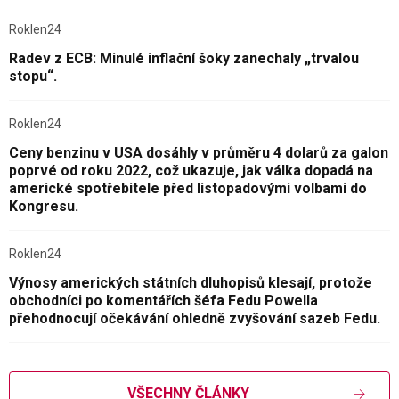
Roklen24
Radev z ECB: Minulé inflační šoky zanechaly „trvalou
stopu“.
Roklen24
Ceny benzinu v USA dosáhly v průměru 4 dolarů za galon
poprvé od roku 2022, což ukazuje, jak válka dopadá na
americké spotřebitele před listopadovými volbami do
Kongresu.
Roklen24
Výnosy amerických státních dluhopisů klesají, protože
obchodníci po komentářích šéfa Fedu Powella
přehodnocují očekávání ohledně zvyšování sazeb Fedu.
VŠECHNY ČLÁNKY